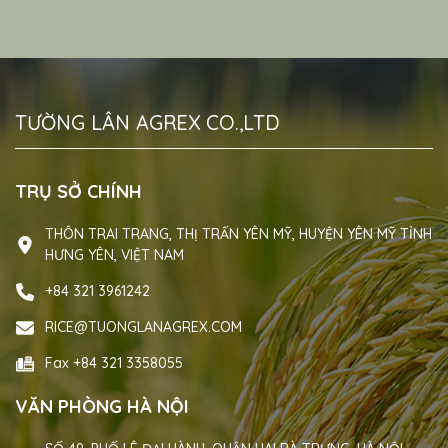
TƯỜNG LÂN AGREX CO.,LTD
TRỤ SỞ CHÍNH
THÔN TRAI TRANG, THỊ TRẤN YÊN MỸ, HUYỆN YÊN MỸ TỈNH
HƯNG YÊN, VIỆT NAM
+84 321 3961242
RICE@TUONGLANAGREX.COM
Fax +84 321 3358055
VĂN PHÒNG HÀ NỘI