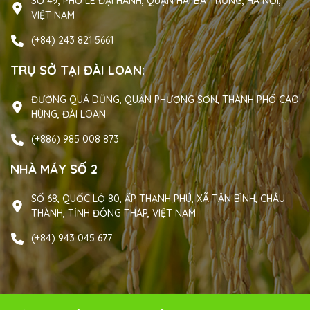
SỐ 49, PHỐ LÊ ĐẠI HÀNH, QUẬN HAI BÀ TRƯNG, HÀ NỘI,
VIỆT NAM
(+84) 243 821 5661
TRỤ SỞ TẠI ĐÀI LOAN:
ĐƯỜNG QUÁ DŨNG, QUẬN PHƯỢNG SƠN, THÀNH PHỐ CAO
HÙNG, ĐÀI LOAN
(+886) 985 008 873
NHÀ MÁY SỐ 2
SỐ 68, QUỐC LỘ 80, ẤP THẠNH PHÚ, XÃ TÂN BÌNH, CHÂU
THÀNH, TỈNH ĐỒNG THÁP, VIỆT NAM
(+84) 943 045 677