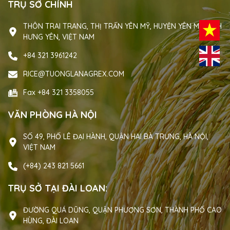
TRỤ SỞ CHÍNH
THÔN TRAI TRANG, THỊ TRẤN YÊN MỸ, HUYỆN YÊN MỸ TỈNH
HƯNG YÊN, VIỆT NAM
+84 321 3961242
RICE@TUONGLANAGREX.COM
Fax +84 321 3358055
VĂN PHÒNG HÀ NỘI
SỐ 49, PHỐ LÊ ĐẠI HÀNH, QUẬN HAI BÀ TRƯNG, HÀ NỘI,
VIỆT NAM
(+84) 243 821 5661
TRỤ SỞ TẠI ĐÀI LOAN:
ĐƯỜNG QUÁ DŨNG, QUẬN PHƯỢNG SƠN, THÀNH PHỐ CAO
HÙNG, ĐÀI LOAN